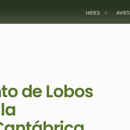
HIDES
AVIS
to de Lobos
 la
 Cantábrica