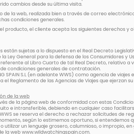
ido cambios desde su última visita.
o de la web, realizada bien a través de correo electrónic
ichas condiciones generales.
el producto, el cliente acepta los siguientes derechos y o
están sujetas a lo dispuesto en el Real Decreto Legislati
 la Ley General para la defensa de los Consumidores y Us
referente al Libro Cuarto de tal Real Decreto, relativo a
il de condiciones generales de contratación.
SPAIN S.L (en adelante WWS) como agencia de viajes es
ba el Reglamento de las Agencias de Viajes que ejerzan s
ción de la web
ravés de la página web de conformidad con estas Condici
atuito e intransferible, debiendo en cualquier caso facilit
 WWS se reserva el derecho a rechazar solicitudes de reg
r momento, según lo estimemos oportuno, si entendemos q
 o utilizar un lenguaje grosero, calumnioso, o impropio, en
n de la web www.wildwatchingspain.com.