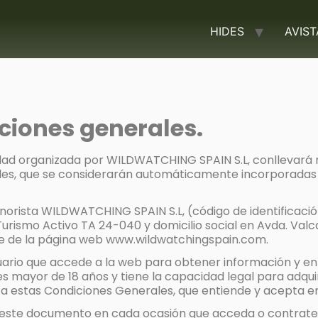
HIDES
AVIS
ciones generales.
ividad organizada por WILDWATCHING SPAIN S.L, conllevar
les, que se considerarán automáticamente incorporadas 
inorista WILDWATCHING SPAIN S.L, (código de identificaci
rismo Activo TA 24-040 y domicilio social en Avda. Valca
le de la página web www.wildwatchingspain.com.
suario que accede a la web para obtener información y en 
s mayor de 18 años y tiene la capacidad legal para adquiri
a estas Condiciones Generales, que entiende y acepta en 
 este documento en cada ocasión que acceda o contrate s