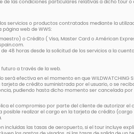
de las condiciones particulares relativas a dicho tour o
s servicios o productos contratados mediante la utilizac
la página web de WWS:
 maestro) o Crédito ( Visa, Master Card o Américan Expre
spain.com.
e 48 horas desde la solicitud de los servicios a la cuenta
 futuro a través de la web.
lo será efectiva en el momento en que WILDWATCHING SPAI
a tarjeta de crédito suministrada por el usuario, o se rec
ferencia, pudiendo hasta dicho momento ser cancelada por
plica el compromiso por parte del cliente de autorizar el 
a posible realizar el cargo en la tarjeta de crédito (carg
.
n incluidas las tasas de aeropuerto, si el tour incluye exp
cluyen los gastos de visados, ni las tasas de salida de un 