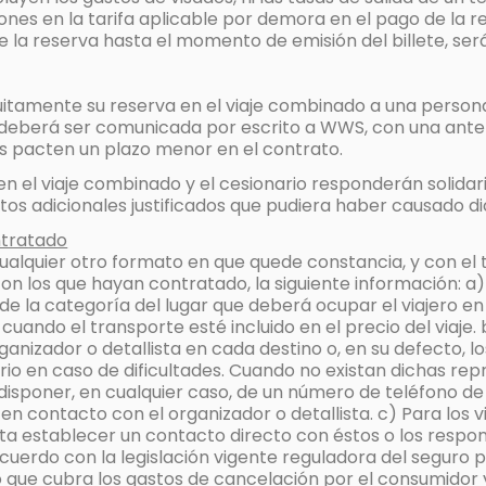
ones en la tarifa aplicable por demora en el pago de la r
la reserva hasta el momento de emisión del billete, serán
tuitamente su reserva en el viaje combinado a una person
 deberá ser comunicada por escrito a WWS, con una antel
rtes pacten un plazo menor en el contrato.
 en el viaje combinado y el cesionario responderán soli
stos adicionales justificados que pudiera haber causado di
ontratado
 cualquier otro formato en que quede constancia, y con el 
con los que hayan contratado, la siguiente información: a)
n de la categoría del lugar que deberá ocupar el viajero 
 cuando el transporte esté incluido en el precio del viaje
ganizador o detallista en cada destino o, en su defecto, l
io en caso de dificultades. Cuando no existan dichas rep
isponer, en cualquier caso, de un número de teléfono de 
n contacto con el organizador o detallista. c) Para los v
ta establecer un contacto directo con éstos o los respons
acuerdo con la legislación vigente reguladora del seguro p
o que cubra los gastos de cancelación por el consumidor y