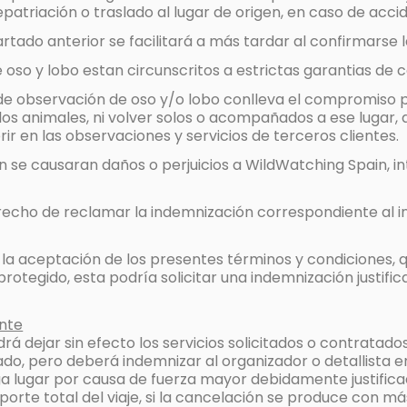
epatriación o traslado al lugar de origen, en caso de acc
artado anterior se facilitará a más tardar al confirmarse l
 oso y lobo estan circunscritos a estrictas garantias de c
de observación de oso y/o lobo conlleva el compromiso p
 los animales, ni volver solos o acompañados a ese lugar
ferir en las observaciones y servicios de terceros clientes.
n se causaran daños o perjuicios a WildWatching Spain, int
recho de reclamar la indemnización correspondiente al in
.
e la aceptación de los presentes términos y condiciones
 protegido, esta podría solicitar una indemnización justific
ente
 dejar sin efecto los servicios solicitados o contratado
do, pero deberá indemnizar al organizador o detallista e
nga lugar por causa de fuerza mayor debidamente justific
mporte total del viaje, si la cancelación se produce con m