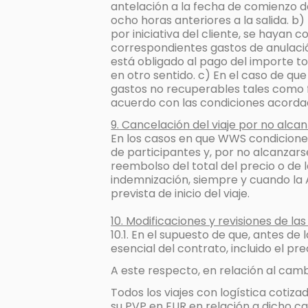
antelación a la fecha de comienzo del 
ocho horas anteriores a la salida. b
por iniciativa del cliente, se hayan c
correspondientes gastos de anulación
está obligado al pago del importe to
en otro sentido. c) En el caso de qu
gastos no recuperables tales como f
acuerdo con las condiciones acordada
9. Cancelación del viaje por no alca
En los casos en que WWS condicione, 
de participantes y, por no alcanzars
reembolso del total del precio o de
indemnización, siempre y cuando la A
prevista de inicio del viaje.
10. Modificaciones y revisiones de las
10.1. En el supuesto de que, antes de
esencial del contrato, incluido el 
A este respecto, en relación al cam
Todos los viajes con logística coti
su PVP en EUR en relación a dicho c