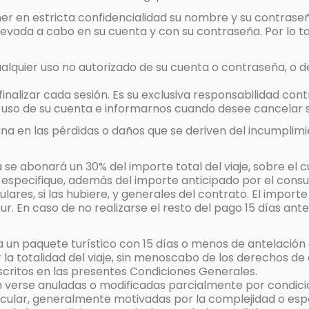
r en estricta confidencialidad su nombre y su contraseña 
levada a cabo en su cuenta y con su contraseña. Por lo tan
quier uso no autorizado de su cuenta o contraseña, o de 
inalizar cada sesión. Es su exclusiva responsabilidad contro
l uso de su cuenta e informarnos cuando desee cancelar 
 en las pérdidas o daños que se deriven del incumplimie
 se abonará un 30% del importe total del viaje, sobre el 
especifique, además del importe anticipado por el consum
iculares, si las hubiere, y generales del contrato. El imp
tour. En caso de no realizarse el resto del pago 15 días
a un paquete turístico con 15 días o menos de antelación a
la totalidad del viaje, sin menoscabo de los derechos d
scritos en las presentes Condiciones Generales.
 verse anuladas o modificadas parcialmente por condicio
icular, generalmente motivadas por la complejidad o espe