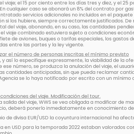
viaje; el 15 por ciento entre los días tres y diez, y el 25
) En cualquier caso se abonará un 8% del contrato por gast
ontratado servicios adicionales no incluidos en el paquete i
 si los hubiere, siempre correctamente justificados. De no
tal del viaje, abonando, en su caso, las cantidades pendi
e el viaje combinado estuviera sujeto a condiciones econ
lete de aviones, buques o tarifas especiales, los gastos
s entre las partes y la ley vigente.
nzar el número de personas inscritas el mínimo previsto
y así lo especifique expresamente, la viabilidad de la o
e ese número, se produzca la anulación del viaje, el usua
 las cantidades anticipadas, sin que pueda reclamar can
gencia se lo haya notificado por escrito con un mínimo d
 condiciones del viaje. Modificación del tour.
 la salida del viaje, WWS se vea obligada a modificar de m
precio, deberá ponerlo inmediatamente en conocimiento de
bio de divisa EUR/USD la coyuntura internacional ha afec
zada en USD para la temporada 2022 estaban valorados co
ambio.