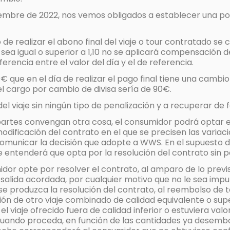
eptiembre de 2022, nos vemos obligados a establecer una 
e realizar el abono final del viaje o tour contratado se c
sea igual o superior a 1,10 no se aplicará compensación d
iferencia entre el valor del día y el de referencia.
€ que en el día de realizar el pago final tiene una camb
 el cargo por cambio de divisa sería de 90€.
r del viaje sin ningún tipo de penalización y a recuperar d
as partes convengan otra cosa, el consumidor podrá optar e
dificación del contrato en el que se precisen las variac
comunicar la decisión que adopte a WWS. En el supuesto d
se entenderá que opta por la resolución del contrato sin p
midor opte por resolver el contrato, al amparo de lo prev
 salida acordada, por cualquier motivo que no le sea imp
 produzca la resolución del contrato, al reembolso de 
zación de otro viaje combinado de calidad equivalente o s
el viaje ofrecido fuera de calidad inferior o estuviera v
ando proceda, en función de las cantidades ya desembols