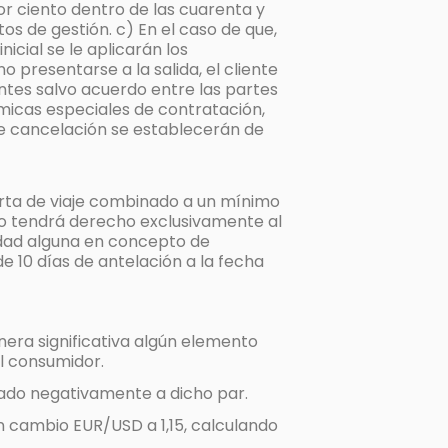
 por ciento dentro de las cuarenta y
os de gestión. c) En el caso de que,
nicial se le aplicarán los
 presentarse a la salida, el cliente
entes salvo acuerdo entre las partes
ómicas especiales de contratación,
 de cancelación se establecerán de
ferta de viaje combinado a un mínimo
rio tendrá derecho exclusivamente al
tidad alguna en concepto de
e 10 días de antelación a la fecha
anera significativa algún elemento
l consumidor.
tado negativamente a dicho par.
n cambio EUR/USD a 1,15, calculando